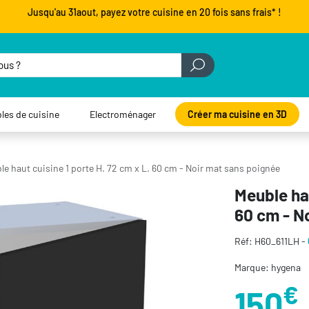
Jusqu'au 31aout, payez votre cuisine en 20 fois sans frais* !
les de cuisine
Electroménager
Créer ma cuisine en 3D
le haut cuisine 1 porte H. 72 cm x L. 60 cm - Noir mat sans poignée
Meuble hau
60 cm - N
Réf: H60_611LH -
Marque: hygena
€
150