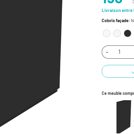
Livraison entre 
Coloris façade:
N
-
Ce meuble compr