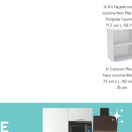
1x Kit façade m
cuisine Noir Mat
Poignée 1 port
71,7 cm L. 59,
1x Caisson Me
haut cuisine Bla
72 cm x L. 60 cm
35 cm