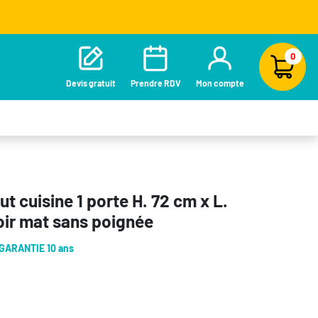
0
Devis gratuit
Prendre RDV
Mon compte
t cuisine 1 porte H. 72 cm x L.
oir mat sans poignée
GARANTIE 10 ans