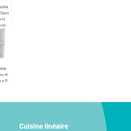
euble
 Sans
e H.
7 cm
uble
nc H.
 x P.