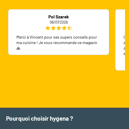
Pol Szarek
06/07/2026
Merci à Vincent pour ses supers conseils pour
On 
ma cuisine ! Je vous recommande ce magasin
ave
🙏
ave
en
Pourquoi choisir hygena ?