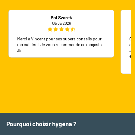
Pol Szarek
06/07/2026
Merci à Vincent pour ses supers conseils pour
On 
ma cuisine ! Je vous recommande ce magasin
ave
🙏
ave
en
Pourquoi choisir hygena ?