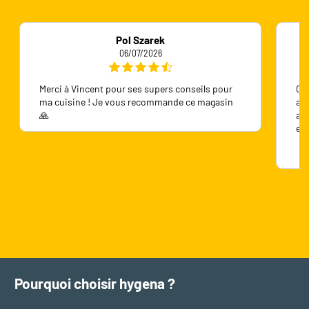
Pol Szarek
06/07/2026
Merci à Vincent pour ses supers conseils pour
On 
ma cuisine ! Je vous recommande ce magasin
ave
🙏
ave
en
Pourquoi choisir hygena ?