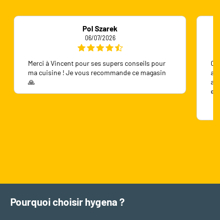
Pol Szarek
06/07/2026
Merci à Vincent pour ses supers conseils pour
On 
ma cuisine ! Je vous recommande ce magasin
ave
🙏
ave
en
Pourquoi choisir hygena ?