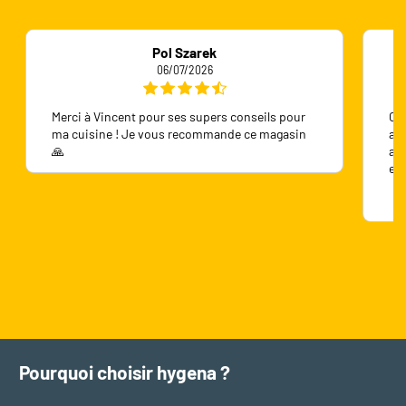
Pol Szarek
06/07/2026
Merci à Vincent pour ses supers conseils pour
On 
ma cuisine ! Je vous recommande ce magasin
ave
🙏
ave
en
Pourquoi choisir hygena ?