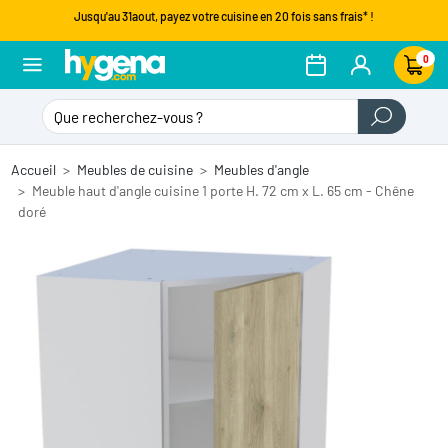
Jusqu'au 31aout, payez votre cuisine en 20 fois sans frais* !
0
Accueil
Meubles de cuisine
Meubles d'angle
Meuble haut d'angle cuisine 1 porte H. 72 cm x L. 65 cm - Chêne
doré