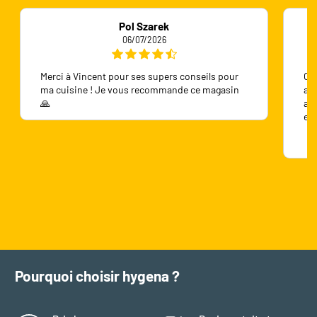
Pol Szarek
06/07/2026
Merci à Vincent pour ses supers conseils pour
On 
ma cuisine ! Je vous recommande ce magasin
ave
🙏
ave
en
Pourquoi choisir hygena ?