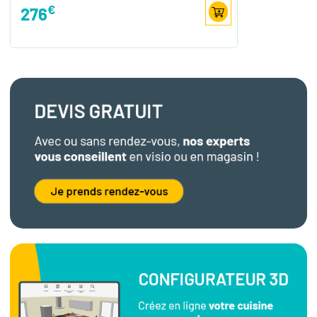
€
276