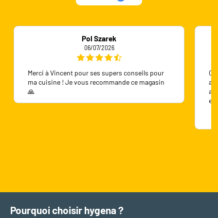
Pol Szarek
06/07/2026
Merci à Vincent pour ses supers conseils pour
On 
ma cuisine ! Je vous recommande ce magasin
ave
🙏
ave
en
Pourquoi choisir hygena ?