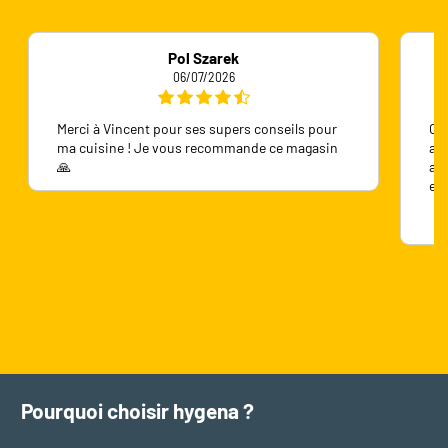
Pol Szarek
06/07/2026
Merci à Vincent pour ses supers conseils pour
On 
ma cuisine ! Je vous recommande ce magasin
ave
🙏
ave
en
Pourquoi choisir hygena ?