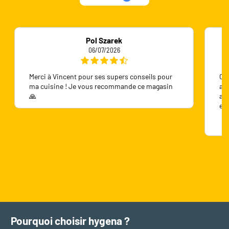
Pol Szarek
06/07/2026
Merci à Vincent pour ses supers conseils pour
On 
ma cuisine ! Je vous recommande ce magasin
ave
🙏
ave
en
Pourquoi choisir hygena ?