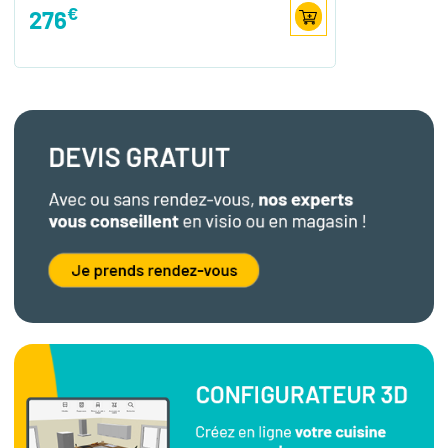
€
276