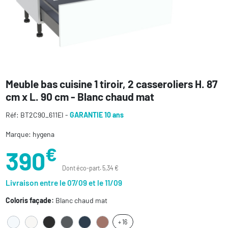
Meuble bas cuisine 1 tiroir, 2 casseroliers H. 87
cm x L. 90 cm - Blanc chaud mat
Réf: BT2C90_611EI -
GARANTIE 10 ans
Marque: hygena
€
390
Dont éco-part. 5,34 €
Livraison entre le 07/09 et le 11/09
Coloris façade:
Blanc chaud mat
+ 16