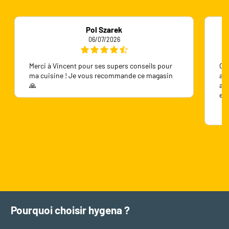
Pol Szarek
06/07/2026
Merci à Vincent pour ses supers conseils pour
On 
ma cuisine ! Je vous recommande ce magasin
ave
🙏
ave
en
Pourquoi choisir hygena ?