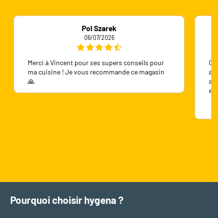
Pol Szarek
06/07/2026
Merci à Vincent pour ses supers conseils pour
On 
ma cuisine ! Je vous recommande ce magasin
ave
🙏
ave
en
Pourquoi choisir hygena ?