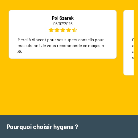
Pol Szarek
06/07/2026
Merci à Vincent pour ses supers conseils pour
On 
ma cuisine ! Je vous recommande ce magasin
ave
🙏
ave
en
Pourquoi choisir hygena ?