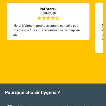
Pol Szarek
06/07/2026
Merci à Vincent pour ses supers conseils pour
On 
ma cuisine ! Je vous recommande ce magasin
ave
🙏
ave
en
Pourquoi choisir hygena ?