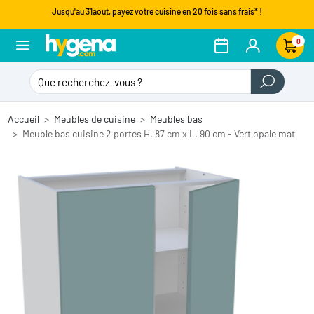
Jusqu'au 31aout, payez votre cuisine en 20 fois sans frais* !
0
Accueil
Meubles de cuisine
Meubles bas
Meuble bas cuisine 2 portes H. 87 cm x L. 90 cm - Vert opale mat