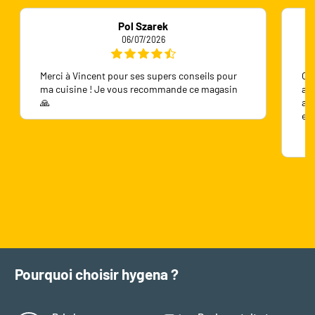
Pol Szarek
06/07/2026
Merci à Vincent pour ses supers conseils pour
On 
ma cuisine ! Je vous recommande ce magasin
ave
🙏
ave
en
Pourquoi choisir hygena ?