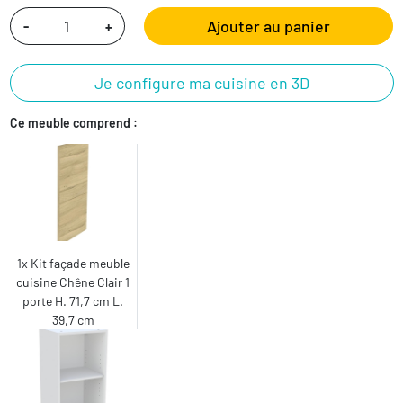
Ajouter au panier
-
+
Je configure ma cuisine en 3D
Ce meuble comprend :
1x Kit façade meuble
cuisine Chêne Clair 1
porte H. 71,7 cm L.
39,7 cm