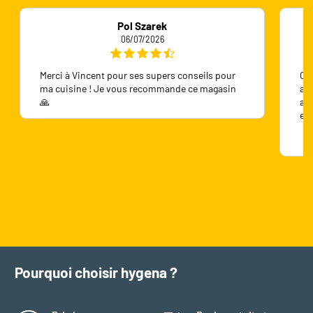
Pol Szarek
06/07/2026
Merci à Vincent pour ses supers conseils pour
On 
ma cuisine ! Je vous recommande ce magasin
ave
🙏
ave
en
Pourquoi choisir hygena ?