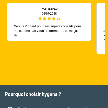
Pol Szarek
06/07/2026
Merci à Vincent pour ses supers conseils pour
On 
ma cuisine ! Je vous recommande ce magasin
ave
🙏
ave
en
Pourquoi choisir hygena ?