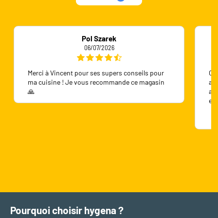
Pol Szarek
06/07/2026
Merci à Vincent pour ses supers conseils pour
On 
ma cuisine ! Je vous recommande ce magasin
ave
🙏
ave
en
Pourquoi choisir hygena ?