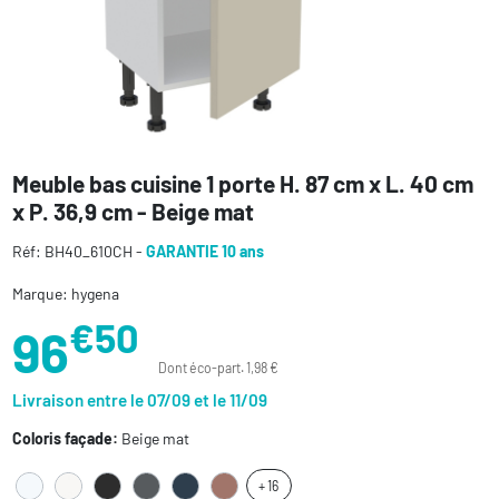
Meuble bas cuisine 1 porte H. 87 cm x L. 40 cm
x P. 36,9 cm - Beige mat
Réf: BH40_610CH -
GARANTIE 10 ans
Marque: hygena
€50
96
Dont éco-part. 1,98 €
Livraison entre le 07/09 et le 11/09
Coloris façade:
Beige mat
+ 16