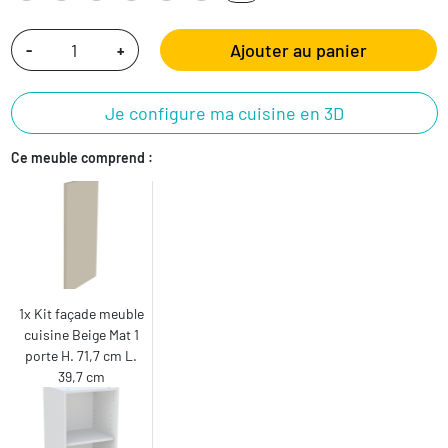
Ajouter au panier
-
+
Je configure ma cuisine en 3D
Ce meuble comprend :
1x Kit façade meuble
cuisine Beige Mat 1
porte H. 71,7 cm L.
39,7 cm