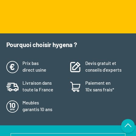
Pourquoi choisir hygena ?
Prix bas
Devis gratuit et
direct usine
conseils d’experts
Livraison dans
Paiement en
toute la France
10x sans frais*
Meubles
garantis 10 ans