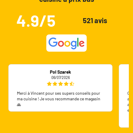
4.9/5
521 avis
Pol Szarek
06/07/2026
Merci à Vincent pour ses supers conseils pour
On 
ma cuisine ! Je vous recommande ce magasin
ave
🙏
ave
en