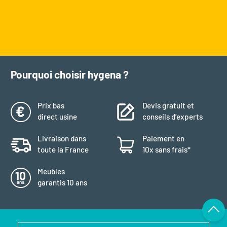
Pourquoi choisir hygena ?
Prix bas
Devis gratuit et
direct usine
conseils d’experts
Livraison dans
Paiement en
toute la France
10x sans frais*
Meubles
garantis 10 ans