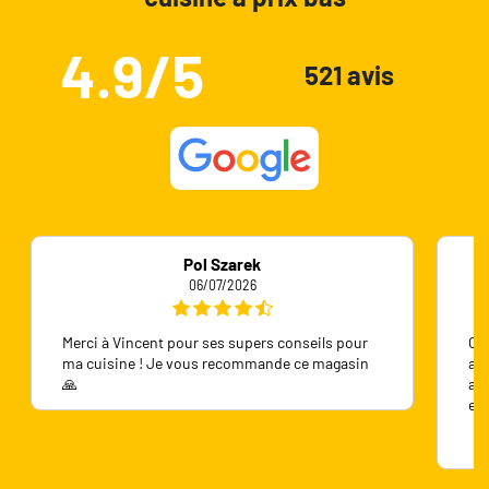
4.9/5
521 avis
Pol Szarek
06/07/2026
Merci à Vincent pour ses supers conseils pour
On 
ma cuisine ! Je vous recommande ce magasin
ave
🙏
ave
en