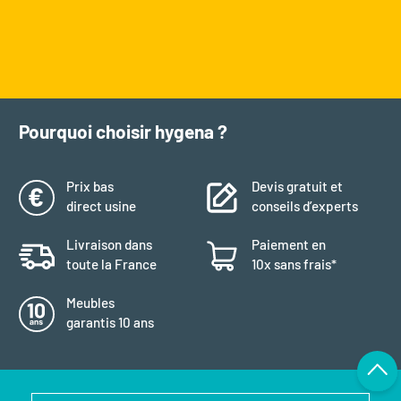
Pourquoi choisir hygena ?
Prix bas
Devis gratuit et
direct usine
conseils d’experts
Livraison dans
Paiement en
toute la France
10x sans frais*
Meubles
garantis 10 ans