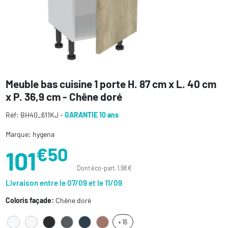
Meuble bas cuisine 1 porte H. 87 cm x L. 40 cm
x P. 36,9 cm - Chêne doré
Réf: BH40_611KJ -
GARANTIE 10 ans
Marque: hygena
€50
101
Dont éco-part. 1,98 €
Livraison entre le 07/09 et le 11/09
Coloris façade:
Chêne doré
+ 16