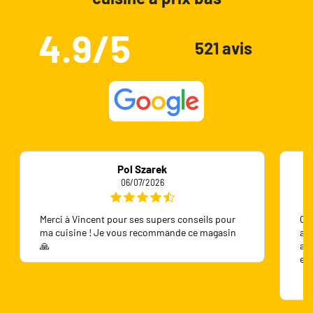
4.9/5
521 avis
Pol Szarek
06/07/2026
Merci à Vincent pour ses supers conseils pour
On 
ma cuisine ! Je vous recommande ce magasin
ave
🙏
ave
en