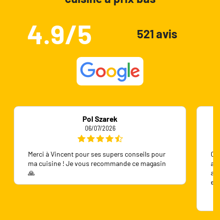
4.9/5
521 avis
Pol Szarek
06/07/2026
Merci à Vincent pour ses supers conseils pour
On 
ma cuisine ! Je vous recommande ce magasin
ave
🙏
ave
en