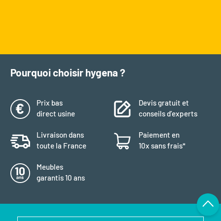
Pourquoi choisir hygena ?
Prix bas
Devis gratuit et
direct usine
conseils d’experts
Livraison dans
Paiement en
toute la France
10x sans frais*
Meubles
garantis 10 ans