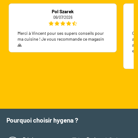
Pol Szarek
06/07/2026
Merci à Vincent pour ses supers conseils pour
On 
ma cuisine ! Je vous recommande ce magasin
ave
🙏
ave
en
Pourquoi choisir hygena ?