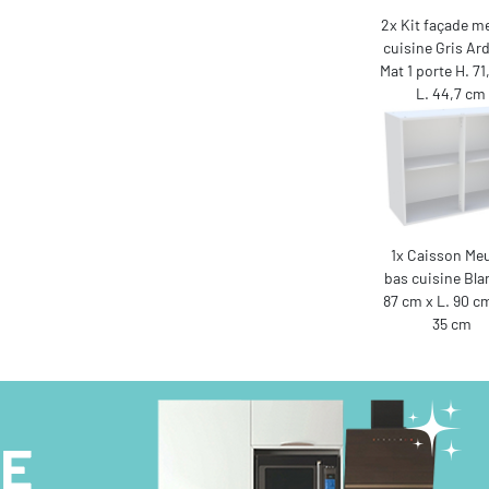
2x Kit façade m
cuisine Gris Ar
Mat 1 porte H. 7
L. 44,7 cm
1x Caisson Me
bas cuisine Bla
87 cm x L. 90 cm
35 cm