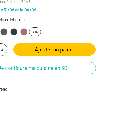
Dont éco-part. 2,24 €
le 31/08 et le 04/09
is ardoise mat
+ 16
Ajouter au panier
+
Je configure ma cuisine en 3D
end :