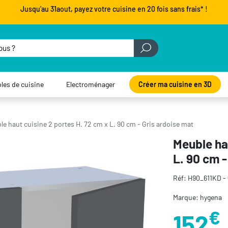
Jusqu'au 31aout, payez votre cuisine en 20 fois sans frais* !
les de cuisine
Electroménager
Créer ma cuisine en 3D
le haut cuisine 2 portes H. 72 cm x L. 90 cm - Gris ardoise mat
Meuble hau
L. 90 cm -
Réf: H90_611KD -
Marque: hygena
€
152