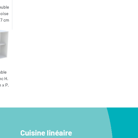
euble
doise
1,7 cm
uble
nc H.
 x P.